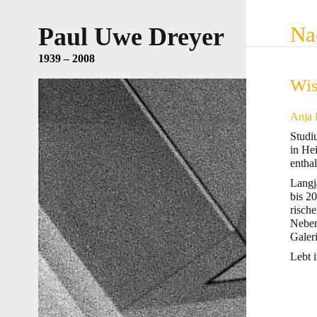
Na
Paul Uwe Dreyer
1939 – 2008
Wis
Anja 
Studi
in He
entha
Langj
bis 20
risch
Neben
Galer
Lebt i