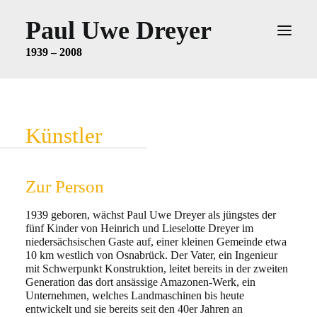
Paul Uwe Dreyer
1939 – 2008
AUSSTELLUNG IM KUNSTMUSEUM
STUTTGART
Künstler
KÜNSTLER
WERKCHRONOLOGIE
ZUR PERSON
Zur Person
VITA
1939 geboren, wächst Paul Uwe Dreyer als jüngstes der
fünf Kinder von Heinrich und Liese
lotte Dreyer im
AUSSTELLUNGEN
niedersächsischen Gaste auf, einer kleinen Gemeinde etwa
10 km westlich
von Osnabrück. Der Vater, ein Ingenieur
SAMMLUNGEN
mit Schwerpunkt Konstruktion, leitet bereits in der
zweiten
Generation das dort ansässige Amazonen-Werk, ein
LITERATUR
Unternehmen, welches Land
maschinen bis heute
entwickelt und sie bereits seit den 40er Jahren an
NACHLASS