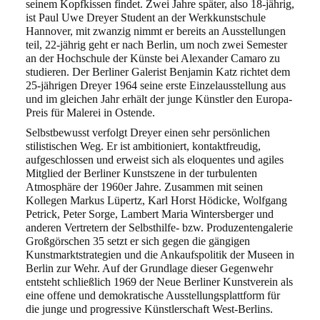
seinem Kopfkissen findet. Zwei Jahre später, also
18-jährig,
ist Paul Uwe Dreyer Student an der Werkkunstschule
Hannover, mit zwanzig nimmt
er bereits an Ausstellungen
teil, 22-jährig geht er nach Berlin, um noch zwei Semester
an der
Hochschule der Künste bei Alexander Camaro zu
studieren. Der Berliner Galerist Benjamin
Katz richtet dem
25-jährigen Dreyer 1964 seine erste Einzelausstellung aus
und im gleichen
Jahr erhält der junge Künstler den Europa-
Preis für Malerei in Ostende.
Selbstbewusst verfolgt Dreyer einen sehr persönlichen
stilistischen Weg. Er ist ambitioniert,
kontaktfreudig,
aufgeschlossen und erweist sich als eloquentes und agiles
Mitglied der Berliner
Kunstszene in der turbulenten
Atmosphäre der 1960er Jahre. Zusammen mit seinen
Kollegen
Markus Lüpertz, Karl Horst Hödicke, Wolfgang
Petrick, Peter Sorge, Lambert Maria Winters
berger und
anderen Vertretern der Selbsthilfe- bzw. Produzentengalerie
Großgörschen 35 setzt
er sich gegen die gängigen
Kunstmarktstrategien und die Ankaufspolitik der Museen in
Berlin
zur Wehr. Auf der Grundlage dieser Gegenwehr
entsteht schließlich 1969 der Neue Berliner
Kunstverein als
eine offene und demokratische Ausstellungsplattform für
die junge und pro
gressive Künstlerschaft West-Berlins.