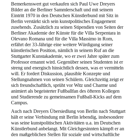
Bemerkenswert gut verkaufen sich Paul Uwe Dreyers
Bilder an die Berliner Sammlerschaft
und mit seinem
Eintritt 1970 in den Deutschen Künstlerbund mit Sitz in
Berlin verstärkt sich
sein kunstpolitisches Engagement
zusehends. Zusätzlich zu seinen Stipendien von Seiten
der
Berliner Akademie der Künste für die Villa Serpentara in
Olevano Romana und für die Villa
Massimo in Rom,
erfährt der 33-Jährige eine weitere Würdigung seiner
künstlerischen Position,
nämlich in seinem Ruf an die
Stuttgarter Kunstakademie, wo er zwei Jahre später zum
Professor
ernannt wird. Gegenüber seinen Studenten ist er
streng und energisch hinsichtlich dessen,
was er vermitteln
will. Er fordert Diskussion, plausible Konzepte und
Stellungnahmen von
seinen Schülern. Gleichzeitig zeigt er
sich freundschaftlich, sprüht vor Witz und Charme und
animiert als begeisterter Fußballfan des öfteren Kollegen
und Studierende zu gemeinsamen
Fußball-Kicks auf dem
Campus.
Auch nach Dreyers Übersiedlung von Berlin nach Stuttgart
hält er seine Verbindung mit Berlin
lebendig, insbesondere
was seine kunstpolitischen Aktivitäten u.a. im Deutschen
Künstlerbund
anbelangt. Mit Gleichgesinnten kämpft er an
den maßgeblichen Stellen für soziale und wirt
schaftliche