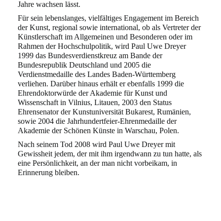
Jahre wachsen lässt.
Für sein lebenslanges, vielfältiges Engagement im Bereich
der Kunst, regional sowie inter
national, ob als Vertreter der
Künstlerschaft im Allgemeinen und Besonderen oder im
Rahmen
der Hochschulpolitik, wird Paul Uwe Dreyer
1999 das Bundesverdienstkreuz am Bande der
Bundesrepublik Deutschland und 2005 die
Verdienstmedaille des Landes Baden-Württem
berg
verliehen. Darüber hinaus erhält er ebenfalls 1999 die
Ehrendoktorwürde der Akademie
für Kunst und
Wissenschaft in Vilnius, Litauen, 2003 den Status
Ehrensenator der Kunstuni
versität Bukarest, Rumänien,
sowie 2004 die Jahrhundertfeier-Ehrenmedaille der
Akademie
der Schönen Künste in Warschau, Polen.
Nach seinem Tod 2008 wird Paul Uwe Dreyer mit
Gewissheit jedem, der mit ihm irgendwann
zu tun hatte, als
eine Persönlichkeit, an der man nicht vorbeikam, in
Erinnerung bleiben.