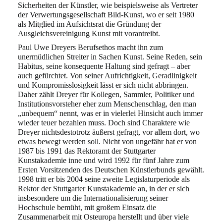
Sicherheiten der Künstler, wie beispielsweise als Vertreter
der Verwertungsgesell
schaft Bild-Kunst, wo er seit 1980
als Mitglied im Aufsichtsrat die Gründung der
Ausgleichs
vereinigung Kunst mit vorantreibt.
Paul Uwe Dreyers Berufsethos macht ihn zum
unermüdlichen Streiter in Sachen Kunst. Seine
Reden, sein
Habitus, seine konsequente Haltung sind gefragt – aber
auch gefürchtet. Von
seiner Aufrichtigkeit, Geradlinigkeit
und Kompromisslosigkeit lässt er sich nicht abbringen.
Daher zählt Dreyer für Kollegen, Sammler, Politiker und
Institutionsvorsteher eher zum
Menschenschlag, den man
„unbequem“ nennt, was er in vielerlei Hinsicht auch immer
wieder
teuer bezahlen muss. Doch sind Charaktere wie
Dreyer nichtsdestotrotz äußerst gefragt, vor
allem dort, wo
etwas bewegt werden soll. Nicht von ungefähr hat er von
1987 bis 1991 das
Rektoramt der Stuttgarter
Kunstakademie inne und wird 1992 für fünf Jahre zum
Ersten Vor
sitzenden des Deutschen Künstlerbunds gewählt.
1998 tritt er bis 2004 seine zweite Legislatur
periode als
Rektor der Stuttgarter Kunstakademie an, in der er sich
insbesondere um die
Internationalisierung seiner
Hochschule bemüht, mit großem Einsatz die
Zusammenarbeit
mit Osteuropa herstellt und über viele