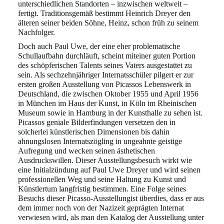
unterschiedlichen
Standorten – inzwischen weltweit –
WERKVERZEICHNIS
fertigt. Traditionsgemäß bestimmt Heinrich Dreyer den
älteren seiner beiden Söhne, Heinz, schon früh zu seinem
Nachfolger.
Doch auch Paul Uwe, der eine eher problematische
Schullaufbahn durchläuft, scheint mit
einer guten Portion
des schöpferischen Talents seines Vaters ausgestattet zu
sein. Als sech
zehnjähriger Internatsschüler pilgert er zur
ersten großen Ausstellung von Picassos Lebens
werk in
Deutschland, die zwischen Oktober 1955 und April 1956
in München im Haus der
Kunst, in Köln im Rheinischen
Museum sowie in Hamburg in der Kunsthalle zu sehen ist.
Picassos geniale Bilderfindungen versetzen den in
solcherlei künstlerischen Dimensionen bis
dahin
ahnungslosen Internatszögling in ungeahnte geistige
Aufregung und wecken seinen
ästhetischen
Ausdruckswillen. Dieser Ausstellungsbesuch wirkt wie
eine Initialzündung auf
Paul Uwe Dreyer und wird seinen
professionellen Weg und seine Haltung zu Kunst und
Künstlertum langfristig bestimmen. Eine Folge seines
Besuchs dieser Picasso-Ausstellung
ist überdies, dass er aus
dem immer noch von der Nazizeit geprägten Internat
verwiesen wird,
als man den Katalog der Ausstellung unter