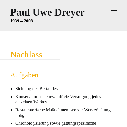
Paul Uwe Dreyer
1939 – 2008
AUSSTELLUNG IM KUNSTMUSEUM
STUTTGART
Nachlass
KÜNSTLER
NACHLASS
UMFANG
Aufgaben
AUFGABEN
Sichtung des Bestandes
WISSENSCHAFTLICHE
Konservatorisch einwandfreie Versorgung jedes
BEARBEITERIN
einzelnen Werkes
KONTAKT
Restauratorische Maßnahmen, wo zur Werkerhaltung
nötig
WERKVERZEICHNIS
Chronologisierung sowie gattungsspezifische