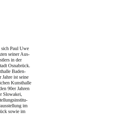
t sich Paul Uwe
ten seiner Aus
–
tlers in der
tadt Osnabrück.
sthalle Baden-
Jahre ist seine
chen Kunsthalle
den 90er Jahren
er Slowakei,
ellungsinstitu
–
rausstellung im
rück sowie im