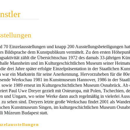
nstler
stellungen
nd 70 Einzelausstellungen und knapp 200 Ausstellungsbeteiligungen ha
rs Bildsprache dem Kunstpublikum vermittelt. Zu den ersten Höhepunk
ngsaktivität zählt die Übersichtsschau 1972 des damals 33-jährigen Küns
halle Mannheim und im Kulturgeschichtlichen Museum seiner Heimats
ie drei Jahre später erfolgte Einzelpräsentation in der Staatlichen Kun
 war ein Markstein für seine Anerkennung. Hervorzuheben für die 80er 
sende Werkschau 1981 im Kunstmuseum Hannover, 1986 in der Staatli
n sowie 1989 erneut im Kulturgeschichtlichen Museum Osnabrück. Ab 
riert Paul Uwe Dreyer gezielt mit Osteuropa, mit Polen, Tschechien, d
en und Ungarn, wo seine Werke dann auch regelmäßig in vielerlei Ausst
n zu sehen sind. Dreyers letzte große Werkschau findet 2001 als Wande
ischen Kunstmuseum Singen, im kulturgeschichtlichen Museum Osnab
lli Múzeum Budapest statt.
nzelausstellungen